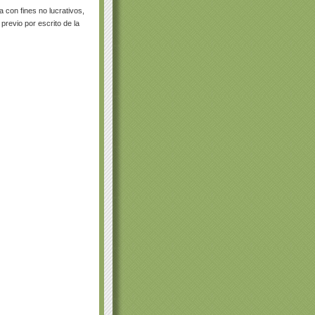
con fines no lucrativos,
previo por escrito de la