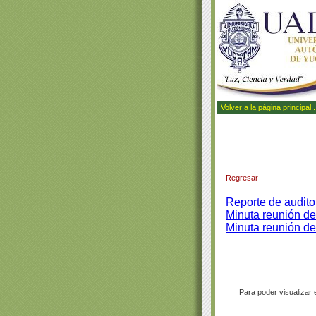
Volver a la página principal..
Regresar
Reporte de audit
Minuta reunión de
Minuta reunión de
Para poder visualizar 